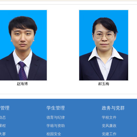
赵海博
郝玉梅
学管理
学生管理
政务与党群
动态
德育与纪律
学校文件
课程
学籍与资助
党风廉政
大赛
校园安全
党建工作