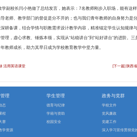
教学副校长闫小艳做了总结发言，她表示：
7名教师刚步入职场，能有这
指导老师、教学部门的督促是分不开的；也与我们青年教师的自身努力是分
念深耕备课，结合学情与职教需求设计教学内容，精准锚定学生认知规律
管理，虚心求教、锤炼本领，实现从“站稳讲台”到“站好讲台”的进阶。三
青年教师成长，助力其早日成为学校教育教学中坚力量。
根脉 活用英语课堂
[下一篇] 陕
学管理
学生管理
政务与党群
动态
德育与纪律
学校文件
课程
学籍与资助
党风廉政
大赛
校园安全
党建工作
教学资源
深入学习宣传贯彻党
二十届四中全会精神