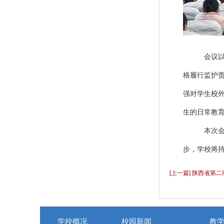
会议
格履行监护
强对学生校
生的日常教
本次
步，学校将
[上一篇] 陕西省第
学校概况
校园新闻
教