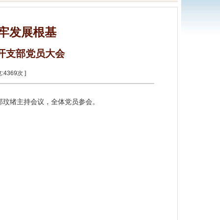
筑牢发展根基
开支部党员大会
:
4369
次 ]
郭玟绪主持会议，全体党员参会。