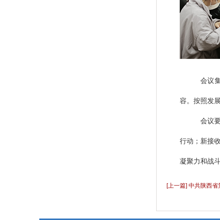
会议
容。按照发
会议
行动；新接
凝聚力和战
[上一篇] 中共陕