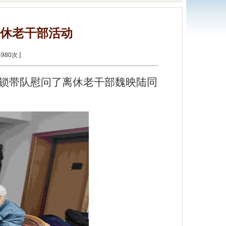
休老干部活动
4980
次 ]
锁
带队慰问了
离休老干部魏映陆
同