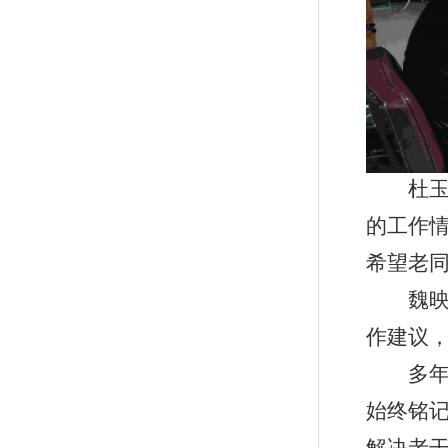
杜
的工作
希望老
魏
作建议
多
始终铭