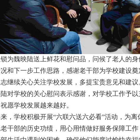
玉锁为魏映陆送上鲜花和慰问品，问候了老
人
的身
情况
和
下一步工作思路
，
感谢
老干部
为学校建设奠
同志继续关心关注学校发展，多提宝贵意见和建议
映陆对学校的关心慰问表示感谢，对学校工作予以
，祝愿学校发展越来越好。
年来，学校积极开展
“六联六送六必看”活动，为
记老干部的历史功绩，用心用情做好服务保障工作