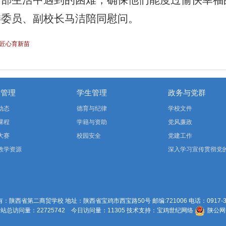
干部生活中遇到的困难，确保他们能度过愉快幸福
委委员、
副校长马洁
陪同
慰问。
 匠心育新苗
学管理
学生管理
政务与党群
动态
德育与纪律
学校文件
课程
学籍与资助
党风廉政
大赛
校园安全
党建工作
教学资源
深入学习宣传贯彻党
二十届四中全会精神
：陕西省第二商贸学校 地址：陕西省宝鸡市西宝路50号 邮编:721006 电话：0917-33
总访问量：22725742 今日访问量：11305 技术支持
：
宝鸡世纪网络
陕公网安