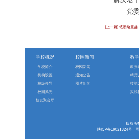
解决老
党
[上一篇] 笔墨绘童趣
学校概况
校园新闻
教
学校简介
校园新闻
教务
机构设置
通知公告
精品
校级领导
图片新闻
技能
校园风光
实践
校友聚会厅
版权所有
陕ICP备19021324号
网站